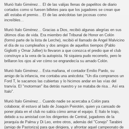
Murió Italo Giménez... El de las valijas llenas de papelitos de diario
cortados como si fuesen billetes para que los jugadores se crean que
allí estaba el premio... El de las anécdotas tan jocosas como
increíbles...
Murió Italo Giménez... Gracias a Dios, recibió algunas alegrías en sus
últimos días de vida. Era miembro del Tribunal de Honor en Colón
(formó parte de la lista de Lerche), recibió el llamado de Angel Malvicino
el día de su cumpleaños y dos amigos de aquellos tiempos (Pablo
Gigliotti y Omar Jullier) lo llevaron a que conozca el predio que el club
construye a la vera de la autopista. Ni siquiera pudo recorrerlo, pero le
brillaron los ojos al ver cómo se engrandecía su amado Colón.
Murió Italo Giménez... Esta mañana, el contador Emilio Pardo, su
amigo de la infancia, me contaba una anécdota: "Un día compramos un
Ford T, le sacamos las cubiertas y lo hicimos andar en las vías del
tranvía. El "motorman" iba detrás nuestro y se mataba de risa... Así era
Italo".
Murió Italo Giménez... Cuando nadie se acercaba a Colón para
colaborar, él estuvo al lado de Joaquín Peirotén, quien ya cansado de
poner plata en el club no sabía cómo armar el equipo. E Italo le trajo,
debido a su amistad con los dirigentes de Central, jugadores de la
jerarquía de Palma y Di Leo, entre otros, además del "Conejo" Tarabini
(amigo de Pastoriza) para que dirigiera, y afrontar aquel campeonato de