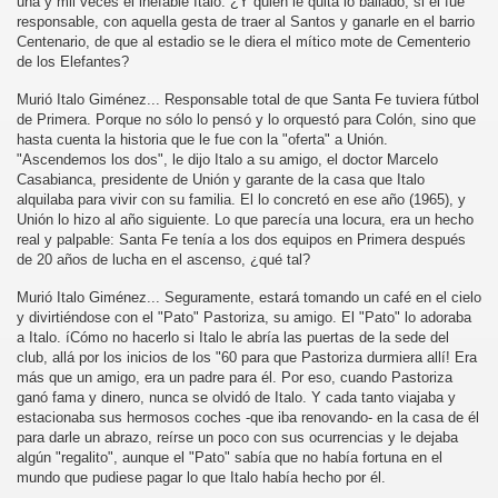
una y mil veces el inefable Italo. ¿Y quién le quita lo bailado, si él fue
responsable, con aquella gesta de traer al Santos y ganarle en el barrio
Centenario, de que al estadio se le diera el mítico mote de Cementerio
de los Elefantes?
Murió Italo Giménez... Responsable total de que Santa Fe tuviera fútbol
de Primera. Porque no sólo lo pensó y lo orquestó para Colón, sino que
hasta cuenta la historia que le fue con la "oferta" a Unión.
"Ascendemos los dos", le dijo Italo a su amigo, el doctor Marcelo
Casabianca, presidente de Unión y garante de la casa que Italo
alquilaba para vivir con su familia. El lo concretó en ese año (1965), y
Unión lo hizo al año siguiente. Lo que parecía una locura, era un hecho
real y palpable: Santa Fe tenía a los dos equipos en Primera después
de 20 años de lucha en el ascenso, ¿qué tal?
Murió Italo Giménez... Seguramente, estará tomando un café en el cielo
y divirtiéndose con el "Pato" Pastoriza, su amigo. El "Pato" lo adoraba
a Italo. íCómo no hacerlo si Italo le abría las puertas de la sede del
club, allá por los inicios de los "60 para que Pastoriza durmiera allí! Era
más que un amigo, era un padre para él. Por eso, cuando Pastoriza
ganó fama y dinero, nunca se olvidó de Italo. Y cada tanto viajaba y
estacionaba sus hermosos coches -que iba renovando- en la casa de él
para darle un abrazo, reírse un poco con sus ocurrencias y le dejaba
algún "regalito", aunque el "Pato" sabía que no había fortuna en el
mundo que pudiese pagar lo que Italo había hecho por él.