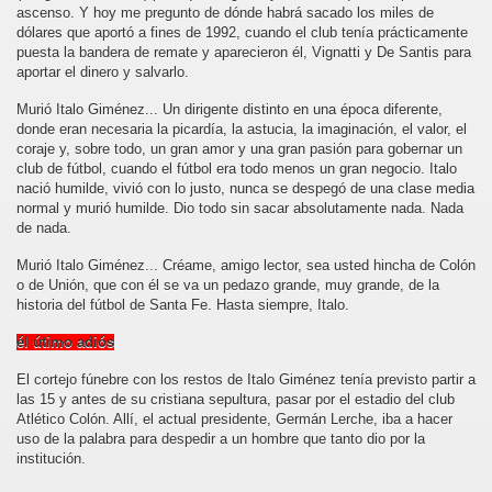
ascenso. Y hoy me pregunto de dónde habrá sacado los miles de
dólares que aportó a fines de 1992, cuando el club tenía prácticamente
puesta la bandera de remate y aparecieron él, Vignatti y De Santis para
aportar el dinero y salvarlo.
Murió Italo Giménez... Un dirigente distinto en una época diferente,
donde eran necesaria la picardía, la astucia, la imaginación, el valor, el
coraje y, sobre todo, un gran amor y una gran pasión para gobernar un
club de fútbol, cuando el fútbol era todo menos un gran negocio. Italo
nació humilde, vivió con lo justo, nunca se despegó de una clase media
normal y murió humilde. Dio todo sin sacar absolutamente nada. Nada
de nada.
Murió Italo Giménez... Créame, amigo lector, sea usted hincha de Colón
o de Unión, que con él se va un pedazo grande, muy grande, de la
historia del fútbol de Santa Fe. Hasta siempre, Italo.
él útimo adiós
El cortejo fúnebre con los restos de Italo Giménez tenía previsto partir a
las 15 y antes de su cristiana sepultura, pasar por el estadio del club
Atlético Colón. Allí, el actual presidente, Germán Lerche, iba a hacer
uso de la palabra para despedir a un hombre que tanto dio por la
institución.