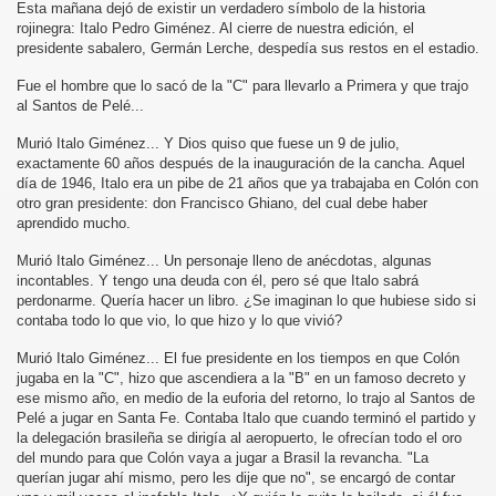
Esta mañana dejó de existir un verdadero símbolo de la historia
rojinegra: Italo Pedro Giménez. Al cierre de nuestra edición, el
presidente sabalero, Germán Lerche, despedía sus restos en el estadio.
Fue el hombre que lo sacó de la "C" para llevarlo a Primera y que trajo
al Santos de Pelé...
Murió Italo Giménez... Y Dios quiso que fuese un 9 de julio,
exactamente 60 años después de la inauguración de la cancha. Aquel
día de 1946, Italo era un pibe de 21 años que ya trabajaba en Colón con
otro gran presidente: don Francisco Ghiano, del cual debe haber
aprendido mucho.
Murió Italo Giménez... Un personaje lleno de anécdotas, algunas
incontables. Y tengo una deuda con él, pero sé que Italo sabrá
perdonarme. Quería hacer un libro. ¿Se imaginan lo que hubiese sido si
contaba todo lo que vio, lo que hizo y lo que vivió?
Murió Italo Giménez... El fue presidente en los tiempos en que Colón
jugaba en la "C", hizo que ascendiera a la "B" en un famoso decreto y
ese mismo año, en medio de la euforia del retorno, lo trajo al Santos de
Pelé a jugar en Santa Fe. Contaba Italo que cuando terminó el partido y
la delegación brasileña se dirigía al aeropuerto, le ofrecían todo el oro
del mundo para que Colón vaya a jugar a Brasil la revancha. "La
querían jugar ahí mismo, pero les dije que no", se encargó de contar