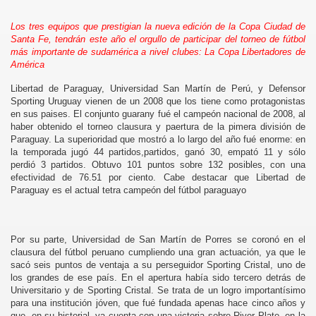
Los tres equipos que prestigian la nueva edición de la Copa Ciudad de
Santa Fe, tendrán este año el orgullo de participar del torneo de fútbol
más importante de sudamérica a nivel clubes: La Copa Libertadores de
América
Libertad de Paraguay, Universidad San Martín de Perú, y Defensor
Sporting Uruguay vienen de un 2008 que los tiene como protagonistas
en sus paises. El conjunto guarany fué el campeón nacional de 2008, al
haber obtenido el torneo clausura y paertura de la pimera división de
Paraguay. La superioridad que mostró a lo largo del año fué enorme: en
la temporada jugó 44 partidos,partidos, ganó 30, empató 11 y sólo
perdió 3 partidos. Obtuvo 101 puntos sobre 132 posibles, con una
efectividad de 76.51 por ciento. Cabe destacar que Libertad de
Paraguay es el actual tetra campeón del fútbol paraguayo
Por su parte, Universidad de San Martín de Porres se coronó en el
clausura del fútbol peruano cumpliendo una gran actuación, ya que le
sacó seis puntos de ventaja a su perseguidor Sporting Cristal, uno de
los grandes de ese país. En el apertura había sido tercero detrás de
Universitario y de Sporting Cristal. Se trata de un logro importantísimo
para una institución jóven, que fué fundada apenas hace cinco años y
que, en su historial, ya cuenta con una victoria sobre River Plate, en la