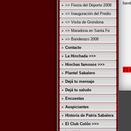
band
=> Fiesta del Deporte 2008
=> Inauguración del Predio
=> Visita de Grondona
=> Maradona en Santa Fe
=> Banderazo 2008
Contacto
La Hinchada >>>
Hinchas famosos >>>
21 
Plantel Sabalero
Dejá tu mensaje
Dejá tu saludo
Encuestas
Auspiciantes
Historia de Patria Sabalera
El Club Colón >>>