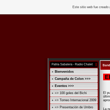
Este sitio web fue creado
Patria Sabalera - Radio Chalet
Band
Bienvenidos
El
Campaña de Colon >>>
Eventos >>>
El p
=> 100 goles del Bichi
últim
=> Torneo Internacional 2009
apro
=> Presentación de Umbro
La n