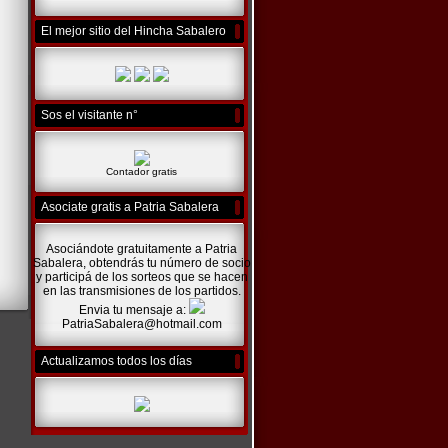
El mejor sitio del Hincha Sabalero
Sos el visitante n°
Contador gratis
Asociate gratis a Patria Sabalera
Asociándote gratuitamente a Patria
Sabalera, obtendrás tu número de socio
y participá de los sorteos que se hacen
en las transmisiones de los partidos.
Envia tu mensaje a:
PatriaSabalera@hotmail.com
Actualizamos todos los días