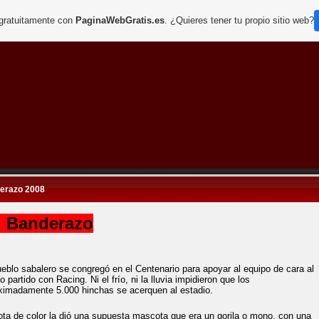
 gratuitamente con
PaginaWebGratis.es
. ¿Quieres tener tu propio sitio web?
erazo 2008
 Banderazo
ueblo sabalero se congregó en el Centenario para apoyar al equipo de cara al
o partido con Racing. Ni el frío, ni la lluvia impidieron que los
ximadamente 5.000 hinchas se acerquen al estadio.
ota de color la dió una supuesta mascota que era un gorila o mono, con una