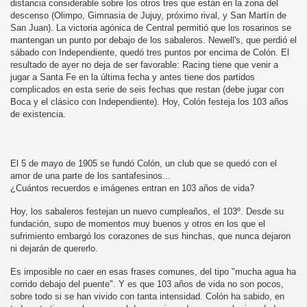
distancia considerable sobre los otros tres que están en la zona del
descenso (Olimpo, Gimnasia de Jujuy, próximo rival, y San Martín de
San Juan). La victoria agónica de Central permitió que los rosarinos se
mantengan un punto por debajo de los sabaleros. Newell's, que perdió el
sábado con Independiente, quedó tres puntos por encima de Colón. El
resultado de ayer no deja de ser favorable: Racing tiene que venir a
jugar a Santa Fe en la última fecha y antes tiene dos partidos
complicados en esta serie de seis fechas que restan (debe jugar con
Boca y el clásico con Independiente). Hoy, Colón festeja los 103 años
de existencia.
El 5 de mayo de 1905 se fundó Colón, un club que se quedó con el
amor de una parte de los santafesinos...
¿Cuántos recuerdos e imágenes entran en 103 años de vida?
Hoy, los sabaleros festejan un nuevo cumpleaños, el 103º. Desde su
fundación, supo de momentos muy buenos y otros en los que el
sufrimiento embargó los corazones de sus hinchas, que nunca dejaron
ni dejarán de quererlo.
Es imposible no caer en esas frases comunes, del tipo "mucha agua ha
corrido debajo del puente". Y es que 103 años de vida no son pocos,
sobre todo si se han vivido con tanta intensidad. Colón ha sabido, en