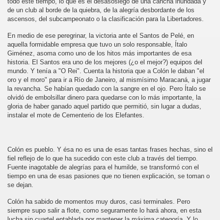
todo este tiempo, lo que es el desasosiego de una cancha inundada y
de un club al borde de la quiebra, de la alegría desbordante de los
ascensos, del subcampeonato o la clasificación para la Libertadores.
En medio de ese peregrinar, la victoria ante el Santos de Pelé, en
aquella formidable empresa que tuvo un solo responsable, Ítalo
Giménez, asoma como uno de los hitos más importantes de esa
historia. El Santos era uno de los mejores (¿o el mejor?) equipos del
mundo. Y tenía a "O Rei". Cuenta la historia que a Colón le daban "el
oro y el moro" para ir a Río de Janeiro, al mismísimo Maracaná, a jugar
la revancha. Se habían quedado con la sangre en el ojo. Pero Ítalo se
olvidó de embolsillar dinero para quedarse con lo más importante, la
gloria de haber ganado aquel partido que permitió, sin lugar a dudas,
instalar el mote de Cementerio de los Elefantes.
Colón es pueblo. Y ésa no es una de esas tantas frases hechas, sino el
fiel reflejo de lo que ha sucedido con este club a través del tiempo.
Fuente inagotable de alegrías para el humilde, se transformó con el
tiempo en una de esas pasiones que no tienen explicación, se toman o
se dejan.
Colón ha sabido de momentos muy duros, casi terminales. Pero
siempre supo salir a flote, como seguramente lo hará ahora, en esta
lucha sin cuartel entablada por mantener la máxima categoría. Y lo