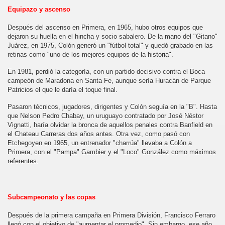
Equipazo y ascenso
Después del ascenso en Primera, en 1965, hubo otros equipos que
dejaron su huella en el hincha y socio sabalero. De la mano del "Gitano"
Juárez, en 1975, Colón generó un "fútbol total" y quedó grabado en las
retinas como "uno de los mejores equipos de la historia".
En 1981, perdió la categoría, con un partido decisivo contra el Boca
campeón de Maradona en Santa Fe, aunque sería Huracán de Parque
Patricios el que le daría el toque final.
Pasaron técnicos, jugadores, dirigentes y Colón seguía en la "B". Hasta
que Nelson Pedro Chabay, un uruguayo contratado por José Néstor
Vignatti, haría olvidar la bronca de aquellos penales contra Banfield en
el Chateau Carreras dos años antes. Otra vez, como pasó con
Etchegoyen en 1965, un entrenador "charrúa" llevaba a Colón a
Primera, con el "Pampa" Gambier y el "Loco" González como máximos
referentes.
Subcampeonato y las copas
Después de la primera campaña en Primera División, Francisco Ferraro
llegó con el objetivo de "aumentar el promedio". Sin embargo, ese año