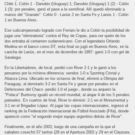
Chile 1; Colón 1 - Danubio (Uruguay) 1; Danubio (Uruguay) 1 (2) - Colón
1 (3): por penales, ganó el pase a la semifinal. Allí quedó eliminado a
manos del "Granate": Colón 0 - Lanús 2
en Santa Fe y Lanús 1 - Colón
1 en Buenos Aires.
Ese subcampeonato logrado con Ferraro le dio a Colón la posibilidad de
jugar una "eliminatoria" contra el Rey de Copas, para ver quién de los
dos entraba al certamen sudamericano. Con el legendario Orlando
Medina en el banco como DT, esta final se jugó en Buenos Aires, en la
cancha de Lanús, en el mes de diciembre de 1997: ganó 1-0 con gol de
Saralegui.
En la Libertadores, de local, perdió con River 2-1 y le ganó a los
peruanos por la mínima diferencia: sendos 1-0 a Sporting Cristal y
Alianza Lima. Ubicado en los octavos de final, eliminó a Olimpia del
Paraguay, al derrotarlo 3-2 en Santa Fe y ganar por penales en el
Defensores del Chaco -perdió 1-0 el juego-, donde su arquero la
"Polaca" Burtovoy igualó un récord mundial, al atajar 4 de los 5 penales
pateados. En cuartos de final, River lo eliminó: 2-1 en el Monumental y
3-1 en el Brigadier López. Al jugar las copas internacionales, ingresó al
ranking de la Federación Internacional de Fútbol Asociado (Fifa), donde
apareció como "el segundo mejor equipo argentino detrás de River".
Finalmente, en el año 2003, luego de una campaña en la que el
sabalero cosechó 57 tantos (28 en el Apertura 2002 y 29 en el Clausura