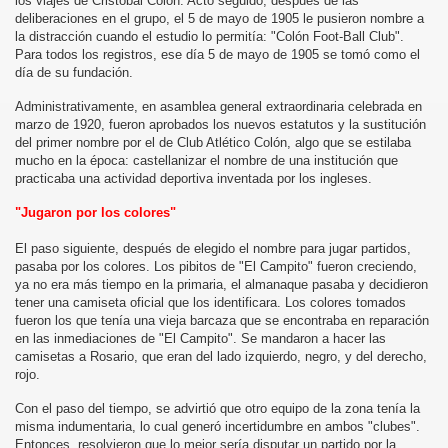
los viajes de Cristóbal Colón. Acto seguido, después de las
deliberaciones en el grupo, el 5 de mayo de 1905 le pusieron nombre a
la distracción cuando el estudio lo permitía: "Colón Foot-Ball Club".
Para todos los registros, ese día 5 de mayo de 1905 se tomó como el
día de su fundación.
Administrativamente, en asamblea general extraordinaria celebrada en
marzo de 1920, fueron aprobados los nuevos estatutos y la sustitución
del primer nombre por el de Club Atlético Colón, algo que se estilaba
mucho en la época: castellanizar el nombre de una institución que
practicaba una actividad deportiva inventada por los ingleses.
"Jugaron por los colores"
El paso siguiente, después de elegido el nombre para jugar partidos,
pasaba por los colores. Los pibitos de "El Campito" fueron creciendo,
ya no era más tiempo en la primaria, el almanaque pasaba y decidieron
tener una camiseta oficial que los identificara. Los colores tomados
fueron los que tenía una vieja barcaza que se encontraba en reparación
en las inmediaciones de "El Campito". Se mandaron a hacer las
camisetas a Rosario, que eran del lado izquierdo, negro, y del derecho,
rojo.
Con el paso del tiempo, se advirtió que otro equipo de la zona tenía la
misma indumentaria, lo cual generó incertidumbre en ambos "clubes".
Entonces, resolvieron que lo mejor sería disputar un partido por la