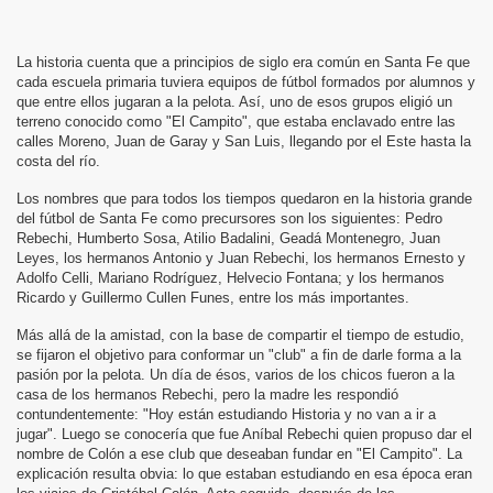
La historia cuenta que a principios de siglo era común en Santa Fe que
cada escuela primaria tuviera equipos de fútbol formados por alumnos y
que entre ellos jugaran a la pelota. Así, uno de esos grupos eligió un
terreno conocido como "El Campito", que estaba enclavado entre las
calles Moreno, Juan de Garay y San Luis, llegando por el Este hasta la
costa del río.
Los nombres que para todos los tiempos quedaron en la historia grande
del fútbol de Santa Fe como precursores son los siguientes: Pedro
Rebechi, Humberto Sosa, Atilio Badalini, Geadá Montenegro, Juan
Leyes, los hermanos Antonio y Juan Rebechi, los hermanos Ernesto y
Adolfo Celli, Mariano Rodríguez, Helvecio Fontana; y los hermanos
Ricardo y Guillermo Cullen Funes, entre los más importantes.
Más allá de la amistad, con la base de compartir el tiempo de estudio,
se fijaron el objetivo para conformar un "club" a fin de darle forma a la
pasión por la pelota. Un día de ésos, varios de los chicos fueron a la
casa de los hermanos Rebechi, pero la madre les respondió
contundentemente: "Hoy están estudiando Historia y no van a ir a
jugar". Luego se conocería que fue Aníbal Rebechi quien propuso dar el
nombre de Colón a ese club que deseaban fundar en "El Campito". La
explicación resulta obvia: lo que estaban estudiando en esa época eran