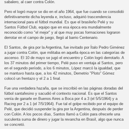
sabalero, al caer contra Colón.
Pero el logró mayor se dio en el año 1964, que fue cuando se consolidó
definitivamente dicha leyenda e, incluso, adquirió trascendencia
internacional para el fútbol mundial. Es que el brasileño Pelé y su
Santos Fútbol Club, equipo que en esa época era mundialmente
reconocido como "el mejor" y al que muy pocas formaciones lograron
derrotar en el campo de juego, llegó al barrio Centenario.
El Santos, de gira por la Argentina, fue invitado por Ítalo Pedro Giménez
a jugar contra Colón, que militaba en aquella época en las categorías de
ascenso. El 10 de mayo se jugó el encuentro y Colón logró derrotarlo. A
los 37 minutos del primer tiempo, Pelé puso en ventaja al Santos, pero
en el segundo período, a los 6 minutos, López marcó la igualdad, que
se mantuvo hasta que, a los 42 minutos, Demetrio "Ploto" Gómez
colocó un frentazo y el 2 a 1 final.
Fue una verdadera hazaña, que se inscribió en las páginas doradas del
fútbol santafesino y sacudió el contexto nacional. Es que el Santos
venía de ganarle en Buenos Aires a Boca por 4 a 3 (el 5/5/1964) y a
Racing por 2 a 1 (el 7/5/1964). Fue tal el golpe recibido por el equipo de
Pelé, que decidió suspender la gira por la Argentina, después de perder
con Colón. A los pocos días, Santos llamó a Colón para ofrecerle una
suculenta suma de dinero y jugar la revancha en Brasil, algo que nunca
se concretó.