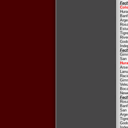
Fech
Colo
Hura
Banf
Arge
Rosa
Estu
Tigr
Rive
Godo
Inde
Fech
Gimn
San 
Hura
Arse
Lanu
Raci
Gimn
Vele
Boca
Newe
Fech
Rosa
Banf
San 
Arge
Tigr
Godo
Inde