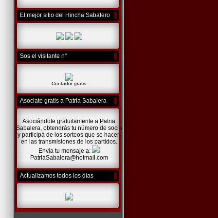
El mejor sitio del Hincha Sabalero
Sos el visitante n°
Contador gratis
Asociate gratis a Patria Sabalera
Asociándote gratuitamente a Patria
Sabalera, obtendrás tu número de socio
y participá de los sorteos que se hacen
en las transmisiones de los partidos.
Envia tu mensaje a:
PatriaSabalera@hotmail.com
Actualizamos todos los días