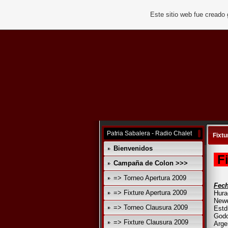
Este sitio web fue creado
Patria Sabalera - Radio Chalet
Fixtu
Bienvenidos
Fi
Campaña de Colon >>>
=> Torneo Apertura 2009
Fech
=> Fixture Apertura 2009
Hura
Newe
=> Torneo Clausura 2009
Estd
Godo
=> Fixture Clausura 2009
Arge