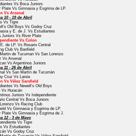
diantes Vs Boca Juniors
r Plate Vs Gimnasia y Esgrima de LP.
n Vs Arsenal
a 10 - 19 de Abril
s Vs Tigre
ll’s Old Boys Vs Godoy Cruz
asia y E. de J. Vs Estudiantes
 Juniors Vs River Plate
pendiente Vs Colon
 E. de LP. Vs Rosario Central
ng Club Vs Banfield
Martin de Tucuman Vs San Lorenzo
z Vs Arsenal
can Vs Argentinos Juniors
a 11 - 26 de Abril
nal Vs San Martín de Tucumán
y Cruz Vs Lanús
n Vs Vélez Sarsfield
diantes Vs Newell’s Old Boys
e Vs Huracán
ntinos Juniors Vs Independiente
rio Central Vs Boca Juniors
Lorenzo Vs Racing Club
ield Vs Gimnasia y Esgrima de LP.
r Plate Vs Gimnasia y Esgrima de J.
a 12 - 3 de Mayo
pendiente Vs Tigre
s Vs Estudiantes
cán Vs Godoy Cruz
Martín de Tucumán Vs Vélez Sarsfield