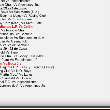
ield Vs Independiente
rio Ctral. Vs Argentinos Jrs.
a 18 - 21 de Junio
 Boys Vs San Martín (Tuc.)
 Esgrima (Jujuy) Vs Racing Club
 Jrs. Vs G. y Esgrima L.P.
y Cruz (Mza.) Vs River Plate
diantes L.P. Vs Colón
e Vs Rosario Ctral.
ntinos Jrs. Vs Banfield
pendiente Vs San Lorenzo de A.
cán Vs Arsenal F.C.
s Vs Vélez Sarsfield
a 19 - 28 de Junio
ield Vs Tigre
rio Ctral. Vs Godoy Cruz (Mza.)
r Plate Vs Estudiantes L.P.
n Vs Boca Jrs.
 Esgrima L.P. Vs G. y Esgrima (Jujuy)
ng Club Vs N.O. Boys
Martín (Tuc.) Vs Lanús
z Sarsfield Vs Huracán
nal F.C. Vs Independiente
Lorenzo de A. Vs Argentinos Jrs.