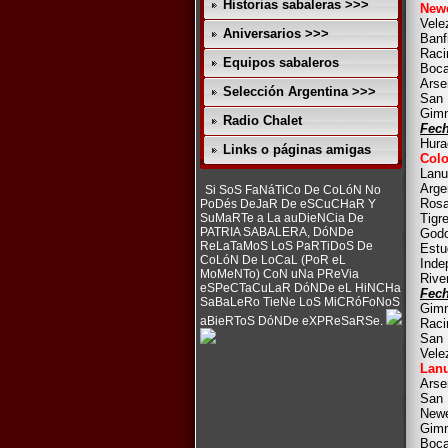
Historias sabaleras >>>
Newe
Vele
Aniversarios >>>
Banf
Raci
Equipos sabaleros
Boca
Arse
Selección Argentina >>>
San 
Gimn
Radio Chalet
Fech
Hura
Links o páginas amigas
Colo
Lanu
Arge
Si SoS FaNáTiCo De CoLóN No
Rosa
PoDés DeJaR De eSCuCHaR Y
SuMaRTe a La auDieNCia De
Tigr
PATRIA SABALERA, DóNDe
Godo
ReLaTaMoS LoS PaRTiDoS De
Estu
CoLóN De LoCaL (PoR eL
Inde
MoMeNTo) CoN uNa PReVia
Rive
eSPeCTaCuLaR DóNDe eL HiNCHa
Fech
SaBaLeRo TieNe LoS MiCRóFoNoS
Gimn
aBieRToS DóNDe eXPReSaRSe.
Raci
San 
Vele
Lan
Arse
San 
Newe
Gimn
Boca