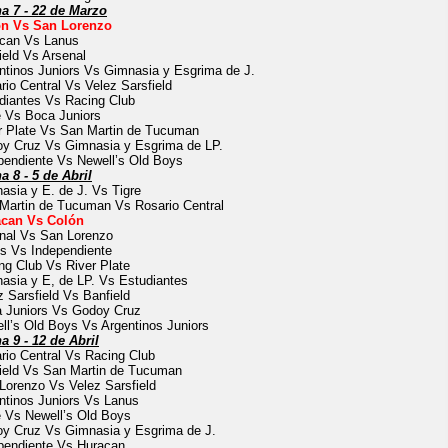
a 7 - 22 de Marzo
n Vs San Lorenzo
can Vs Lanus
ield Vs Arsenal
ntinos Juniors Vs Gimnasia y Esgrima de J.
rio Central Vs Velez Sarsfield
diantes Vs Racing Club
e Vs Boca Juniors
r Plate Vs San Martin de Tucuman
y Cruz Vs Gimnasia y Esgrima de LP.
pendiente Vs Newell’s Old Boys
a 8 - 5 de Abril
asia y E. de J. Vs Tigre
Martin de Tucuman Vs Rosario Central
can Vs Colón
nal Vs San Lorenzo
s Vs Independiente
ng Club Vs River Plate
asia y E, de LP. Vs Estudiantes
z Sarsfield Vs Banfield
 Juniors Vs Godoy Cruz
ll’s Old Boys Vs Argentinos Juniors
a 9 - 12 de Abril
rio Central Vs Racing Club
ield Vs San Martin de Tucuman
Lorenzo Vs Velez Sarsfield
ntinos Juniors Vs Lanus
e Vs Newell’s Old Boys
y Cruz Vs Gimnasia y Esgrima de J.
pendiente Vs Huracan