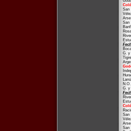
Godo
Coló
San 
Véle
Arse
San 
Banf
Rosa
Rive
Estu
Fech
Boca
G. y
Tigr
Arge
Godo
Inde
Hura
Lanú
N.O.
G. y
Fech
Rive
Estu
Coló
Raci
San 
Véle
Arse
San 