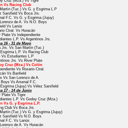
y Cruz (Mza.) Vs Tigre
n Vs Racing Club
Martín (Tuc.) Vs G. y Esgrima L.P
z Sarsfield Vs Boca Jrs.
nal F.C. Vs G. y Esgrima (Jujuy)
Lorenzo de A. Vs N.O. Boys
ield Vs Lanús
rio Ctral. Vs Huracán
r Plate Vs Independiente
diantes L.P. Vs Argentinos Jrs.
a 16 - 31 de Mayo
 Jrs. Vs San Martín (Tuc.)
 Esgrima L.P. Vs Racing Club
e Vs Estudiantes L.P
ntinos Jrs. Vs River Plate
y Cruz (Mza.) Vs Colón
pendiente Vs Rosario Ctral.
cán Vs Banfield
s Vs San Lorenzo de A.
 Boys Vs Arsenal F.C.
 Esgrima (Jujuy) Vs Vélez Sarsfield
a 17 - 14 de Junio
r Plate Vs Tigre
diantes L.P. Vs Godoy Cruz (Mza.)
n Vs G. y Esgrima L.P.
ng Club Vs Boca Jrs.
Martín (Tuc.) Vs G. y Esgrima (Jujuy)
z Sarsfield Vs N.O. Boys
nal F.C. Vs Lanús
Lorenzo de A. Vs Huracán