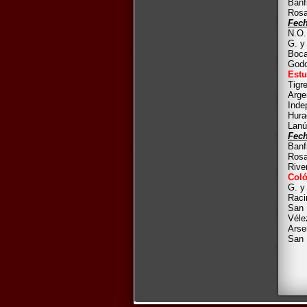
Banf
Rosa
Fech
N.O.
G. y
Boca
Godo
Estu
Tigr
Arge
Inde
Hura
Lanú
Fech
Banf
Rosa
Rive
Coló
G. y
Raci
San 
Véle
Arse
San 