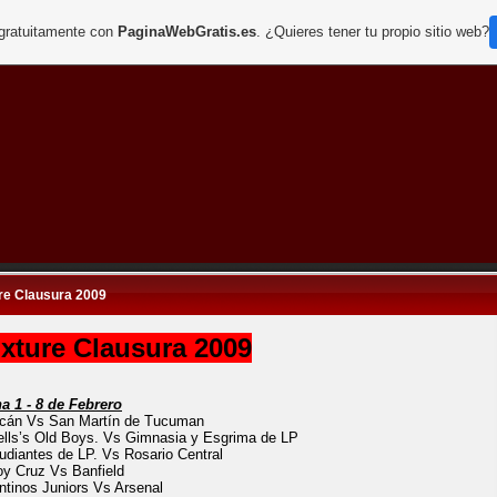
 gratuitamente con
PaginaWebGratis.es
. ¿Quieres tener tu propio sitio web?
re Clausura 2009
xture Clausura 2009
a 1 - 8 de Febrero
cán Vs San Martín de Tucuman
lls’s Old Boys. Vs Gimnasia y Esgrima de LP
udiantes de LP. Vs Rosario Central
y Cruz Vs Banfield
ntinos Juniors Vs Arsenal