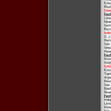
Estu
Rive
Colo
Fech
Lanu
Newe
Gimn
Boca
Inde
G. y
Raci
San 
Vele
Hura
Fech
Arse
Godo
Coló
Estu
Tigr
Arge
Rosa
San 
Banf
Rive
Fech
Inde
Lanú
Hura
San 