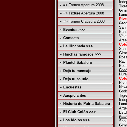
Inde
=> Torneo Apertura 2008
Tigr
Gimn
=> Fixture Apertura 2008
Lanú
Rive
=> Torneo Clausura 2008
Fech
San 
Eventos >>>
Banf
Véle
Contacto
Arse
Coló
La Hinchada >>>
San 
Gimn
Hinchas famosos >>>
Rosa
Raci
Plantel Sabalero
Boca
Fech
Dejá tu mensaje
Hura
Coló
Dejá tu saludo
Rive
Newe
Encuestas
Godo
Auspiciantes
Tigr
Inde
Historia de Patria Sabalera
Lanú
Arge
El Club Colón >>>
Estd
Fech
Los Idolos >>>
San 
Gimn