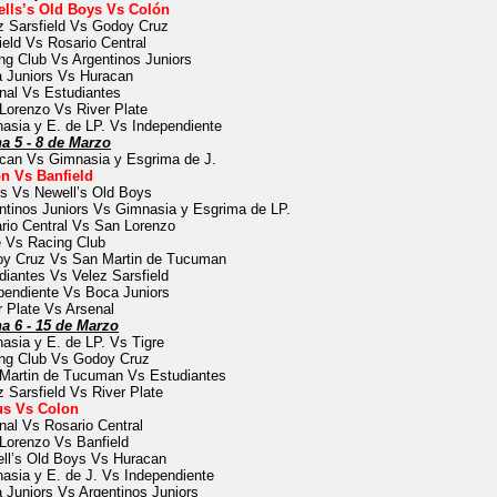
lls’s Old Boys Vs Colón
z Sarsfield Vs Godoy Cruz
ield Vs Rosario Central
ng Club Vs Argentinos Juniors
 Juniors Vs Huracan
nal Vs Estudiantes
Lorenzo Vs River Plate
asia y E. de LP. Vs Independiente
a 5 - 8 de Marzo
can Vs Gimnasia y Esgrima de J.
n Vs Banfield
s Vs Newell’s Old Boys
ntinos Juniors Vs Gimnasia y Esgrima de LP.
rio Central Vs San Lorenzo
e Vs Racing Club
y Cruz Vs San Martin de Tucuman
diantes Vs Velez Sarsfield
pendiente Vs Boca Juniors
r Plate Vs Arsenal
a 6 - 15 de Marzo
asia y E. de LP. Vs Tigre
ng Club Vs Godoy Cruz
Martin de Tucuman Vs Estudiantes
z Sarsfield Vs River Plate
us Vs Colon
nal Vs Rosario Central
Lorenzo Vs Banfield
ll’s Old Boys Vs Huracan
asia y E. de J. Vs Independiente
 Juniors Vs Argentinos Juniors