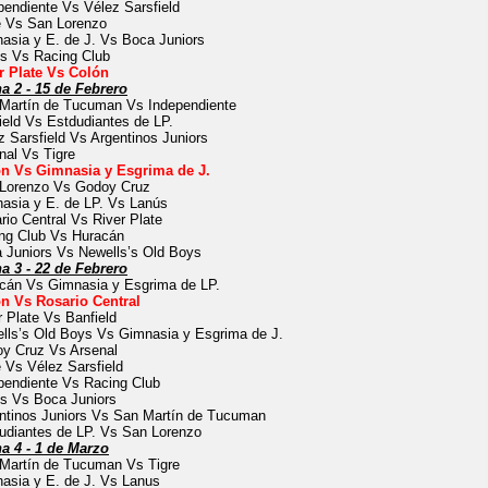
pendiente Vs Vélez Sarsfield
e Vs San Lorenzo
asia y E. de J. Vs Boca Juniors
s Vs Racing Club
r Plate Vs Colón
a 2 - 15 de Febrero
Martín de Tucuman Vs Independiente
ield Vs Estdudiantes de LP.
z Sarsfield Vs Argentinos Juniors
nal Vs Tigre
n Vs Gimnasia y Esgrima de J.
Lorenzo Vs Godoy Cruz
asia y E. de LP. Vs Lanús
rio Central Vs River Plate
ng Club Vs Huracán
 Juniors Vs Newells’s Old Boys
a 3 - 22 de Febrero
cán Vs Gimnasia y Esgrima de LP.
n Vs Rosario Central
r Plate Vs Banfield
lls’s Old Boys Vs Gimnasia y Esgrima de J.
y Cruz Vs Arsenal
e Vs Vélez Sarsfield
pendiente Vs Racing Club
s Vs Boca Juniors
ntinos Juniors Vs San Martín de Tucuman
udiantes de LP. Vs San Lorenzo
a 4 - 1 de Marzo
Martín de Tucuman Vs Tigre
asia y E. de J. Vs Lanus