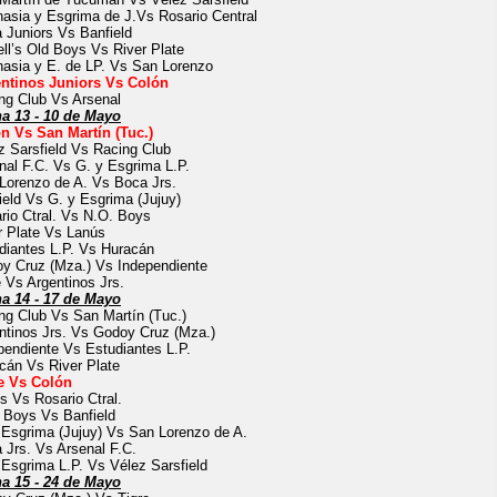
asia y Esgrima de J.Vs Rosario Central
 Juniors Vs Banfield
ll’s Old Boys Vs River Plate
asia y E. de LP. Vs San Lorenzo
ntinos Juniors Vs Colón
ng Club Vs Arsenal
a 13 - 10 de Mayo
n Vs San Martín (Tuc.)
z Sarsfield Vs Racing Club
nal F.C. Vs G. y Esgrima L.P.
Lorenzo de A. Vs Boca Jrs.
ield Vs G. y Esgrima (Jujuy)
rio Ctral. Vs N.O. Boys
r Plate Vs Lanús
diantes L.P. Vs Huracán
y Cruz (Mza.) Vs Independiente
e Vs Argentinos Jrs.
a 14 - 17 de Mayo
ng Club Vs San Martín (Tuc.)
ntinos Jrs. Vs Godoy Cruz (Mza.)
pendiente Vs Estudiantes L.P.
cán Vs River Plate
e Vs Colón
s Vs Rosario Ctral.
 Boys Vs Banfield
 Esgrima (Jujuy) Vs San Lorenzo de A.
 Jrs. Vs Arsenal F.C.
 Esgrima L.P. Vs Vélez Sarsfield
a 15 - 24 de Mayo