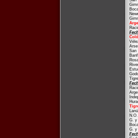
Gimn
Boca
Newe
Gimn
Arge
Raci
Fech
Coló
Véle
Arse
San 
Banf
Rosa
Rive
Estu
Godo
Tigr
Fech
Raci
Arge
Inde
Hura
Tigr
Lanú
N.O.
G. y
Boca
G. y
Fech